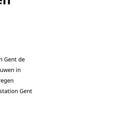
in Gent de
ouwen in
regen
station Gent