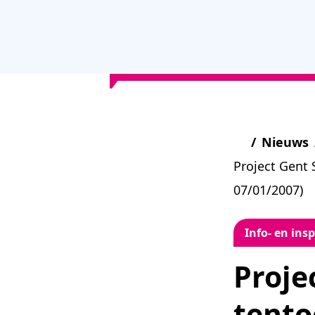
/
Nieuws
Project Gent 
07/01/2007)
Info- en in
Proje
tento